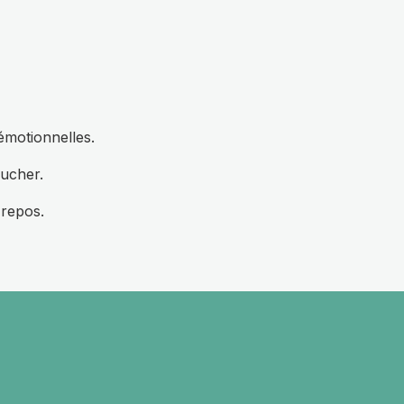
émotionnelles.
oucher.
 repos.