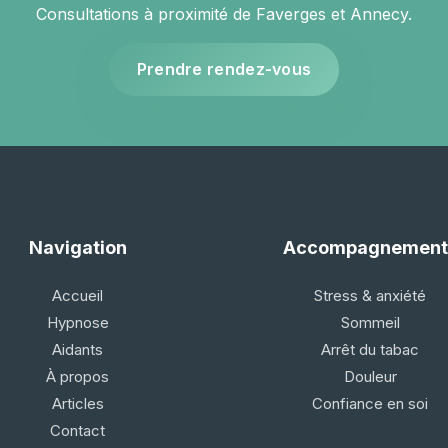
Consultations à proximité de Faverges et Annecy.
Prendre rendez-vous
Navigation
Accompagnement
Accueil
Stress & anxiété
Hypnose
Sommeil
Aidants
Arrêt du tabac
À propos
Douleur
Articles
Confiance en soi
Contact