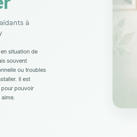
r
idants à
y
n situation de
is souvent
onnelle ou troubles
aller. Il est
i pour pouvoir
 aime.