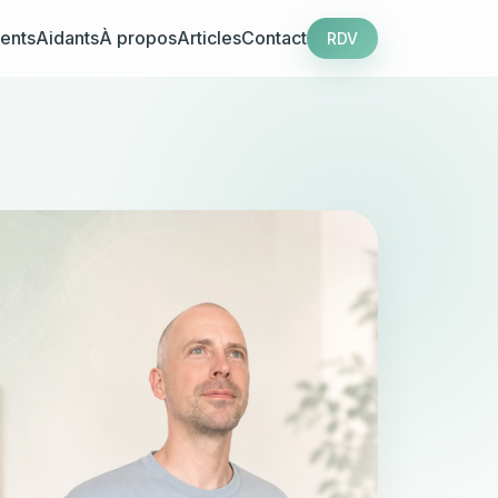
ents
Aidants
À propos
Articles
Contact
RDV